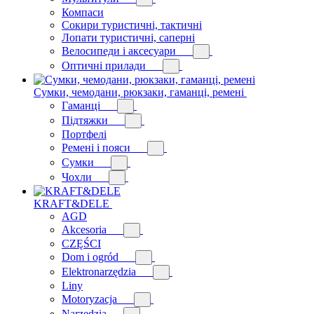
Компаси
Сокири туристичні, тактичні
Лопати туристичні, саперні
Велосипеди і аксесуари
Оптичні прилади
Сумки, чемодани, рюкзаки, гаманці, ремені
Гаманці
Підтяжки
Портфелі
Ремені і пояси
Сумки
Чохли
KRAFT&DELE
AGD
Akcesoria
CZĘŚCI
Dom i ogród
Elektronarzędzia
Liny
Motoryzacja
Narzędzia