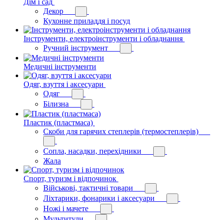
Дім і сад
Декор
Кухонне приладдя і посуд
Інструменти, електроінструменти і обладнання
Ручний інструмент
Медичні інструменти
Одяг, взуття і аксесуари
Одяг
Білизна
Пластик (пластмаса)
Скоби для гарячих степлерів (термостеплерів)
Сопла, насадки, перехідники
Жала
Спорт, туризм і відпочинок
Військові, тактичні товари
Ліхтарики, фонарики і аксесуари
Ножі і мачете
Мультитули