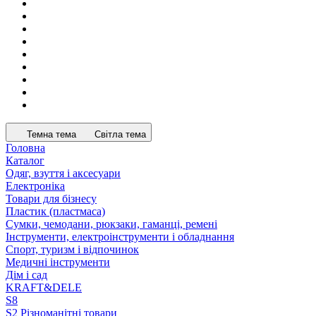
Темна тема
Світла тема
Головна
Каталог
Одяг, взуття і аксесуари
Електроніка
Товари для бізнесу
Пластик (пластмаса)
Сумки, чемодани, рюкзаки, гаманці, ремені
Інструменти, електроінструменти і обладнання
Спорт, туризм і відпочинок
Медичні інструменти
Дім і сад
KRAFT&DELE
S8
S2 Різноманітні товари