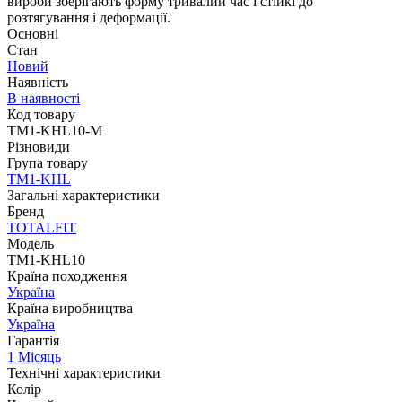
вироби зберігають форму тривалий час і стійкі до
розтягування і деформації.
Основні
Стан
Новий
Наявність
В наявності
Код товару
TM1-KHL10-M
Різновиди
Група товару
TM1-KHL
Загальні характеристики
Бренд
TOTALFIT
Модель
TM1-KHL10
Країна походження
Україна
Країна виробництва
Україна
Гарантія
1 Місяць
Технічні характеристики
Колір