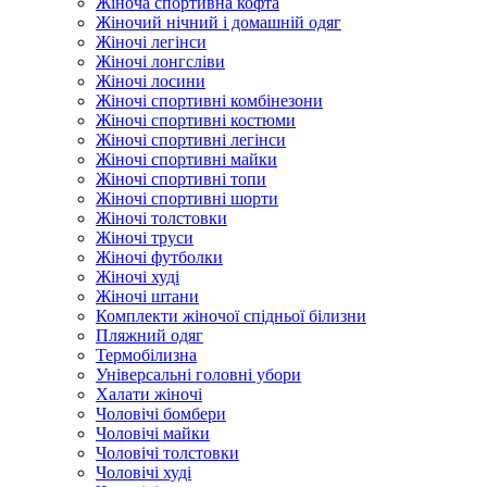
Жіноча спортивна кофта
Жіночий нічний і домашній одяг
Жіночі легінси
Жіночі лонгсліви
Жіночі лосини
Жіночі спортивні комбінезони
Жіночі спортивні костюми
Жіночі спортивні легінси
Жіночі спортивні майки
Жіночі спортивні топи
Жіночі спортивні шорти
Жіночі толстовки
Жіночі труси
Жіночі футболки
Жіночі худі
Жіночі штани
Комплекти жіночої спідньої білизни
Пляжний одяг
Термобілизна
Універсальні головні убори
Халати жіночі
Чоловічі бомбери
Чоловічі майки
Чоловічі толстовки
Чоловічі худі