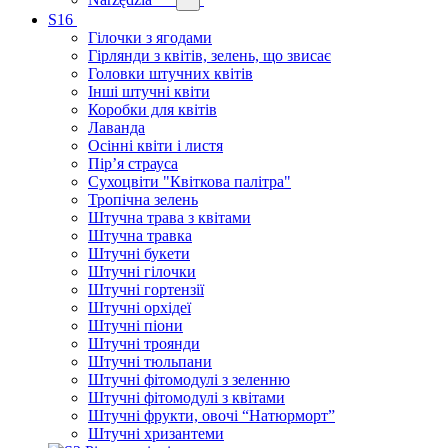
S16
Гілочки з ягодами
Гірлянди з квітів, зелень, що звисає
Головки штучних квітів
Інші штучні квіти
Коробки для квітів
Лаванда
Осінні квіти і листя
Пір’я страуса
Сухоцвіти "Квіткова палітра"
Тропічна зелень
Штучна трава з квітами
Штучна травка
Штучні букети
Штучні гілочки
Штучні гортензії
Штучні орхідеї
Штучні піони
Штучні троянди
Штучні тюльпани
Штучні фітомодулі з зеленню
Штучні фітомодулі з квітами
Штучні фрукти, овочі “Натюрморт”
Штучні хризантеми