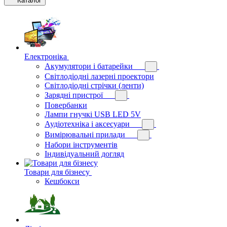
Каталог
Електроніка
Акумулятори і батарейки
Світлодіодні лазерні проектори
Світлодіодні стрічки (ленти)
Зарядні пристрої
Повербанки
Лампи гнучкі USB LED 5V
Аудіотехніка і аксесуари
Вимірювальні прилади
Набори інструментів
Індивідуальний догляд
Товари для бізнесу
Кешбокси