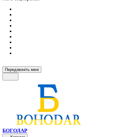
Передзвоніть мені
БОГОДАР