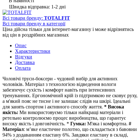
В наявності
Швидка відправка: 1-2 дні
Всі товари бренду:
TOTALFIT
Всі товари бренду в категорії
Ціна дійсна тільки для інтернет-магазину і може відрізнятись
від цін в роздрібних магазинах
Опис
Характеристики
Відгуки
Доставка
Оплата
Чоловічі труси-боксери - чудовий вибір для активних
чоловіків. Матеріал з технологією відведення вологи
забезпечує сухість і комфорт навіть при інтенсивних
тренуваннях. Ергономічний крій із підтримкою не сковує руху,
а м'який пояс не тисне і не залишає слідів на шкірі. Ідеальні
для занять спортом і активного способу життя.
* Висока
якість:
Ми використовуємо тільки найкращі матеріали і
ретельно контролюємо процес виробництва, що гарантує
високу якість і довговічність. *
Гумка:
М'яка і комфортна.
#
Матеріал
: мʼяке еластичне полотно, що складається з бавовни
94% з додаванням еластану 6%. Завдяки еластану в складі,