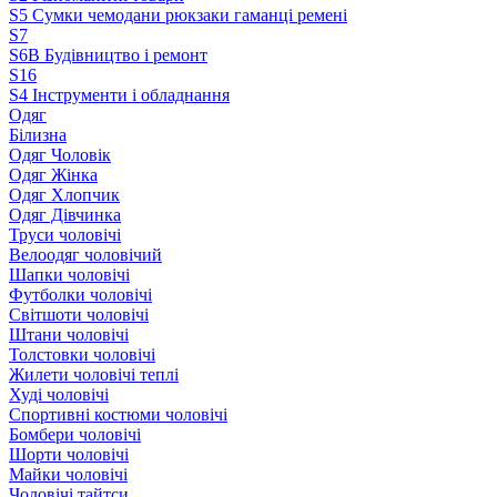
S5 Сумки чемодани рюкзаки гаманці ремені
S7
S6B Будівництво і ремонт
S16
S4 Інструменти і обладнання
Одяг
Білизна
Одяг Чоловік
Одяг Жінка
Одяг Хлопчик
Одяг Дівчинка
Труси чоловічі
Велоодяг чоловічий
Шапки чоловічі
Футболки чоловічі
Світшоти чоловічі
Штани чоловічі
Толстовки чоловічі
Жилети чоловічі теплі
Худі чоловічі
Спортивні костюми чоловічі
Бомбери чоловічі
Шорти чоловічі
Майки чоловічі
Чоловічі тайтси