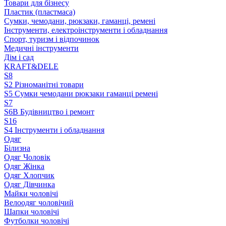
Товари для бізнесу
Пластик (пластмаса)
Сумки, чемодани, рюкзаки, гаманці, ремені
Інструменти, електроінструменти і обладнання
Спорт, туризм і відпочинок
Медичні інструменти
Дім і сад
KRAFT&DELE
S8
S2 Різноманітні товари
S5 Сумки чемодани рюкзаки гаманці ремені
S7
S6B Будівництво і ремонт
S16
S4 Інструменти і обладнання
Одяг
Білизна
Одяг Чоловік
Одяг Жінка
Одяг Хлопчик
Одяг Дівчинка
Майки чоловічі
Велоодяг чоловічий
Шапки чоловічі
Футболки чоловічі