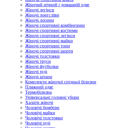
Жіночий нічний і домашній одяг
Жіночі легінси
Жіночі лонгсліви
Жіночі лосини
Жіночі спортивні комбінезони
Жіночі спортивні костюми
Жіночі спортивні легінси
Жіночі спортивні майки
Жіночі спортивні топи
Жіночі спортивні шорти
Жіночі толстовки
Жіночі труси
Жіночі футболки
Жіночі худі
Жіночі штани
Комплекти жіночої спідньої білизни
Пляжний одяг
Термобілизна
Універсальні головні убори
Халати жіночі
Чоловічі бомбери
Чоловічі майки
Чоловічі толстовки
Чоловічі худі