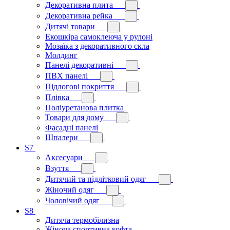
Декоративна плита
Декоративна рейка
Дитячі товари
Екошкіра самоклеюча у рулоні
Мозаїка з декоративного скла
Молдинг
Панелі декоративні
ПВХ панелі
Підлогові покриття
Плівка
Поліуретанова плитка
Товари для дому
Фасадні панелі
Шпалери
S7
Аксесуари
Взуття
Дитячий та підлітковий одяг
Жіночий одяг
Чоловічий одяг
S8
Дитяча термобілизна
Жіноча спортивна кофта