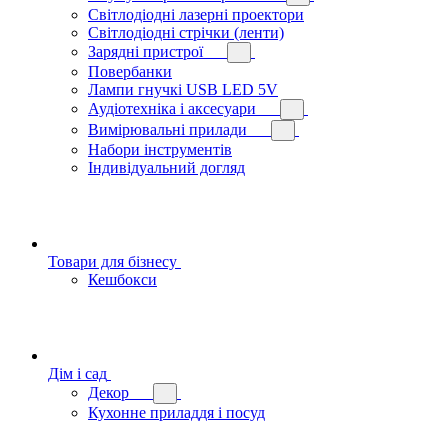
Світлодіодні лазерні проектори
Світлодіодні стрічки (ленти)
Зарядні пристрої
Повербанки
Лампи гнучкі USB LED 5V
Аудіотехніка і аксесуари
Вимірювальні прилади
Набори інструментів
Індивідуальний догляд
Товари для бізнесу
Кешбокси
Дім і сад
Декор
Кухонне приладдя і посуд