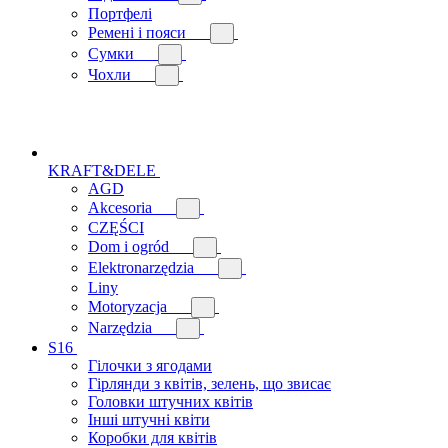
Портфелі
Ремені і пояси
Сумки
Чохли
KRAFT&DELE
AGD
Akcesoria
CZĘŚCI
Dom i ogród
Elektronarzędzia
Liny
Motoryzacja
Narzędzia
S16
Гілочки з ягодами
Гірлянди з квітів, зелень, що звисає
Головки штучних квітів
Інші штучні квіти
Коробки для квітів