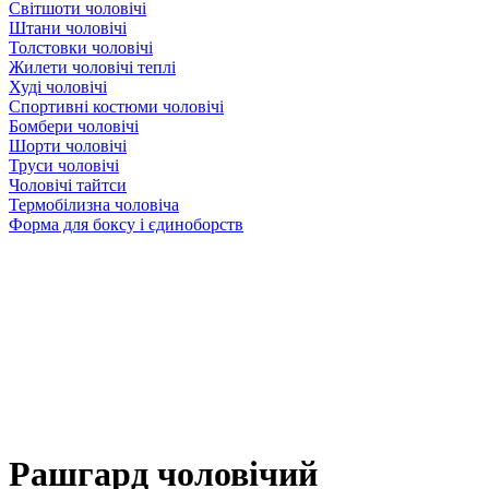
Світшоти чоловічі
Штани чоловічі
Толстовки чоловічі
Жилети чоловічі теплі
Худі чоловічі
Спортивні костюми чоловічі
Бомбери чоловічі
Шорти чоловічі
Труси чоловічі
Чоловічі тайтси
Термобілизна чоловіча
Форма для боксу і єдиноборств
Рашгард чоловічий