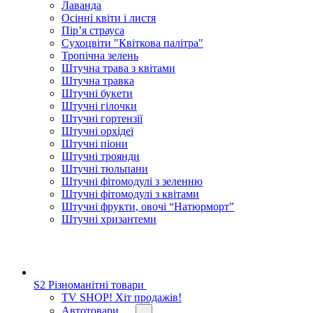
Лаванда
Осінні квіти і листя
Пір’я страуса
Сухоцвіти "Квіткова палітра"
Тропічна зелень
Штучна трава з квітами
Штучна травка
Штучні букети
Штучні гілочки
Штучні гортензії
Штучні орхідеї
Штучні піони
Штучні троянди
Штучні тюльпани
Штучні фітомодулі з зеленню
Штучні фітомодулі з квітами
Штучні фрукти, овочі “Натюрморт”
Штучні хризантеми
S2 Різноманітні товари
TV SHOP! Хіт продажів!
Автотовари