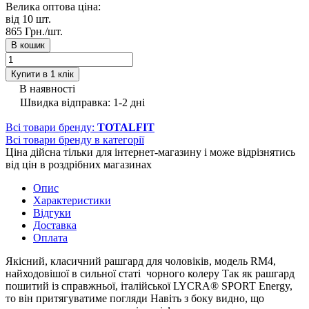
Велика оптова ціна:
від 10
шт.
865 Грн./
шт.
В кошик
Купити в 1 клік
В наявності
Швидка відправка: 1-2 дні
Всі товари бренду:
TOTALFIT
Всі товари бренду в категорії
Ціна дійсна тільки для інтернет-магазину і може відрізнятись
від цін в роздрібних магазинах
Опис
Характеристики
Відгуки
Доставка
Оплата
Якісний, класичний рашгард для чоловіків, модель RM4,
найходовішої в сильної статі чорного колеру Так як рашгард
пошитий із справжньої, італійської LYCRA® SPORT Energy,
то він притягуватиме погляди Навіть з боку видно, що