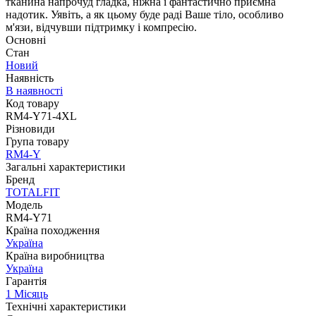
тканина напрочуд гладка, ніжна і фантастично приємна
надотик. Уявіть, а як цьому буде раді Ваше тіло, особливо
м'язи, відчувши підтримку і компресію.
Основні
Стан
Новий
Наявність
В наявності
Код товару
RM4-Y71-4XL
Різновиди
Група товару
RM4-Y
Загальні характеристики
Бренд
TOTALFIT
Модель
RM4-Y71
Країна походження
Україна
Країна виробництва
Україна
Гарантія
1 Місяць
Технічні характеристики