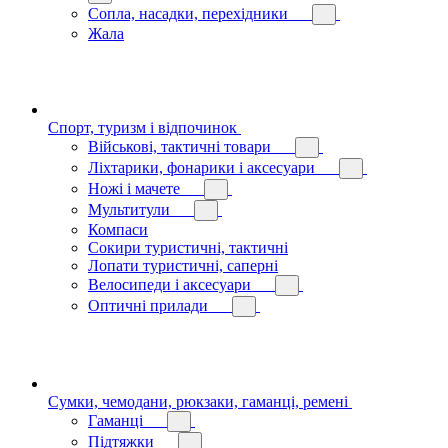
Сопла, насадки, перехідники
Жала
Спорт, туризм і відпочинок
Військові, тактичні товари
Ліхтарики, фонарики і аксесуари
Ножі і мачете
Мультитули
Компаси
Сокири туристичні, тактичні
Лопати туристичні, саперні
Велосипеди і аксесуари
Оптичні прилади
Сумки, чемодани, рюкзаки, гаманці, ремені
Гаманці
Підтяжки