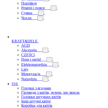
Портфелі
Ремені і пояси
Сумки
Чохли
KRAFT&DELE
AGD
Akcesoria
CZĘŚCI
Dom i ogród
Elektronarzędzia
Liny
Motoryzacja
Narzędzia
S16
Гілочки з ягодами
Гірлянди з квітів, зелень, що звисає
Головки штучних квітів
Інші штучні квіти
Коробки для квітів