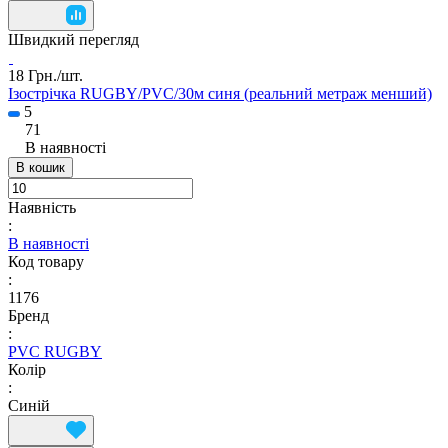
Швидкий перегляд
18 Грн./
шт.
Ізострічка RUGBY/PVC/30м синя (реальний метраж менший)
5
71
В наявності
В кошик
Наявність
:
В наявності
Код товару
:
1176
Бренд
:
PVC RUGBY
Колір
:
Синій