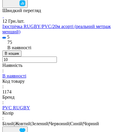
Швидкий перегляд
12 Грн./
шт.
Ізострічка RUGBY/PVC/20м асорті (реальний метраж
менший)
5
75
В наявності
В кошик
Наявність
:
В наявності
Код товару
:
1174
Бренд
:
PVC RUGBY
Колір
:
Білий|Жовтий|Зелений|Червоний|Синій|Чорний