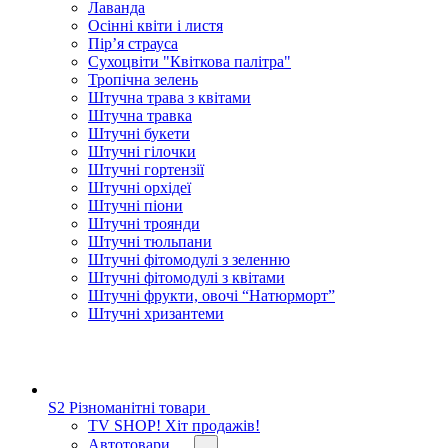
Лаванда
Осінні квіти і листя
Пір’я страуса
Сухоцвіти "Квіткова палітра"
Тропічна зелень
Штучна трава з квітами
Штучна травка
Штучні букети
Штучні гілочки
Штучні гортензії
Штучні орхідеї
Штучні піони
Штучні троянди
Штучні тюльпани
Штучні фітомодулі з зеленню
Штучні фітомодулі з квітами
Штучні фрукти, овочі “Натюрморт”
Штучні хризантеми
S2 Різноманітні товари
TV SHOP! Хіт продажів!
Автотовари