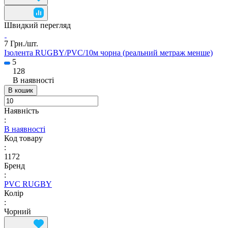
Швидкий перегляд
7 Грн./
шт.
Ізолента RUGBY/PVC/10м чорна (реальний метраж менше)
5
128
В наявності
В кошик
Наявність
:
В наявності
Код товару
:
1172
Бренд
:
PVC RUGBY
Колір
:
Чорний