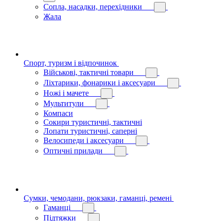
Сопла, насадки, перехідники
Жала
Спорт, туризм і відпочинок
Військові, тактичні товари
Ліхтарики, фонарики і аксесуари
Ножі і мачете
Мультитули
Компаси
Сокири туристичні, тактичні
Лопати туристичні, саперні
Велосипеди і аксесуари
Оптичні прилади
Сумки, чемодани, рюкзаки, гаманці, ремені
Гаманці
Підтяжки