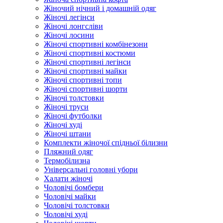
Жіночий нічний і домашній одяг
Жіночі легінси
Жіночі лонгсліви
Жіночі лосини
Жіночі спортивні комбінезони
Жіночі спортивні костюми
Жіночі спортивні легінси
Жіночі спортивні майки
Жіночі спортивні топи
Жіночі спортивні шорти
Жіночі толстовки
Жіночі труси
Жіночі футболки
Жіночі худі
Жіночі штани
Комплекти жіночої спідньої білизни
Пляжний одяг
Термобілизна
Універсальні головні убори
Халати жіночі
Чоловічі бомбери
Чоловічі майки
Чоловічі толстовки
Чоловічі худі