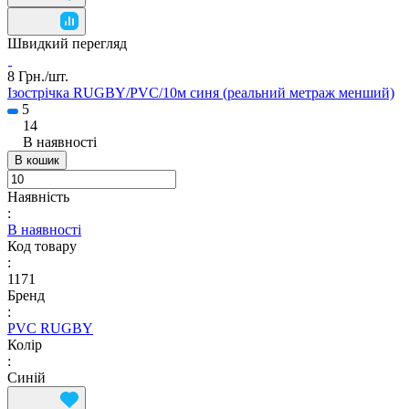
Швидкий перегляд
8 Грн./
шт.
Ізострічка RUGBY/PVC/10м синя (реальний метраж менший)
5
14
В наявності
В кошик
Наявність
:
В наявності
Код товару
:
1171
Бренд
:
PVC RUGBY
Колір
:
Синій