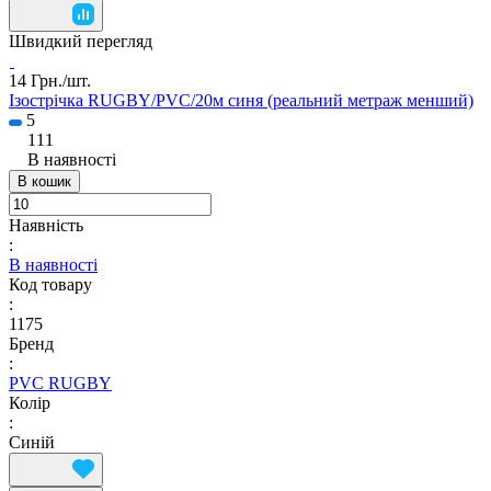
Швидкий перегляд
14 Грн./
шт.
Ізострічка RUGBY/PVC/20м синя (реальний метраж менший)
5
111
В наявності
В кошик
Наявність
:
В наявності
Код товару
:
1175
Бренд
:
PVC RUGBY
Колір
:
Синій