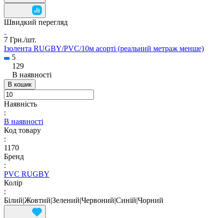
Швидкий перегляд
7 Грн./
шт.
Ізолента RUGBY/PVC/10м асорті (реальний метраж менше)
5
129
В наявності
В кошик
Наявність
:
В наявності
Код товару
:
1170
Бренд
:
PVC RUGBY
Колір
:
Білий|Жовтий|Зелений|Червоний|Синій|Чорний