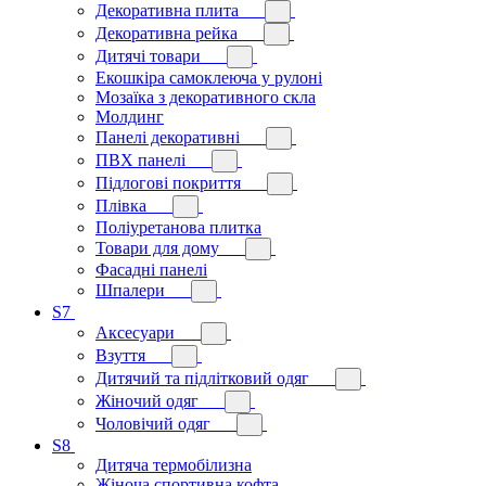
Декоративна плита
Декоративна рейка
Дитячі товари
Екошкіра самоклеюча у рулоні
Мозаїка з декоративного скла
Молдинг
Панелі декоративні
ПВХ панелі
Підлогові покриття
Плівка
Поліуретанова плитка
Товари для дому
Фасадні панелі
Шпалери
S7
Аксесуари
Взуття
Дитячий та підлітковий одяг
Жіночий одяг
Чоловічий одяг
S8
Дитяча термобілизна
Жіноча спортивна кофта