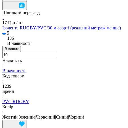
Швидкий перегляд
17 Грн./
шт.
Ізолента RUGBY/PVC/30 м асорті (реальний метраж менше)
5
136
В наявності
В кошик
Наявність
:
В наявності
Код товару
:
1239
Бренд
:
PVC RUGBY
Колір
:
Жовтий|Зелений|Червоний|Синій|Чорний