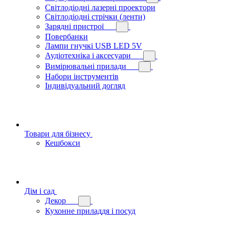
Світлодіодні лазерні проектори
Світлодіодні стрічки (ленти)
Зарядні пристрої
Повербанки
Лампи гнучкі USB LED 5V
Аудіотехніка і аксесуари
Вимірювальні прилади
Набори інструментів
Індивідуальний догляд
Товари для бізнесу
Кешбокси
Дім і сад
Декор
Кухонне приладдя і посуд