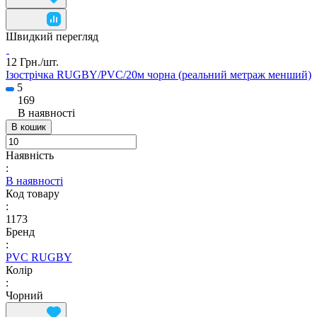
Швидкий перегляд
12 Грн./
шт.
Ізострічка RUGBY/PVC/20м чорна (реальний метраж менший)
5
169
В наявності
В кошик
Наявність
:
В наявності
Код товару
:
1173
Бренд
:
PVC RUGBY
Колір
:
Чорний