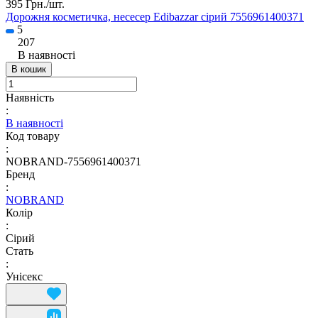
395 Грн./
шт.
Дорожня косметичка, несесер Edibazzar сірий 7556961400371
5
207
В наявності
В кошик
Наявність
:
В наявності
Код товару
:
NOBRAND-7556961400371
Бренд
:
NOBRAND
Колір
:
Сірий
Стать
:
Унісекс