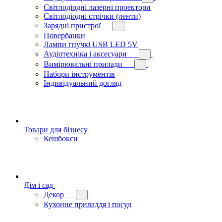
Світлодіодні лазерні проектори
Світлодіодні стрічки (ленти)
Зарядні пристрої
Повербанки
Лампи гнучкі USB LED 5V
Аудіотехніка і аксесуари
Вимірювальні прилади
Набори інструментів
Індивідуальний догляд
Товари для бізнесу
Кешбокси
Дім і сад
Декор
Кухонне приладдя і посуд