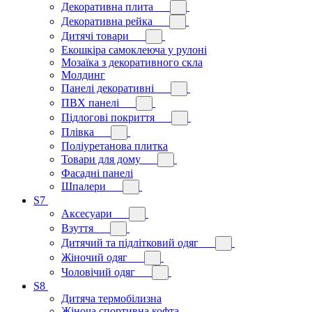
Декоративна плита
Декоративна рейка
Дитячі товари
Екошкіра самоклеюча у рулоні
Мозаїка з декоративного скла
Молдинг
Панелі декоративні
ПВХ панелі
Підлогові покриття
Плівка
Поліуретанова плитка
Товари для дому
Фасадні панелі
Шпалери
S7
Аксесуари
Взуття
Дитячий та підлітковий одяг
Жіночий одяг
Чоловічий одяг
S8
Дитяча термобілизна
Жіноча спортивна кофта