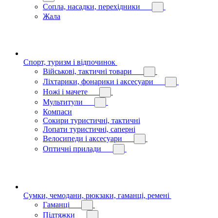
Сопла, насадки, перехідники
Жала
Спорт, туризм і відпочинок
Військові, тактичні товари
Ліхтарики, фонарики і аксесуари
Ножі і мачете
Мультитули
Компаси
Сокири туристичні, тактичні
Лопати туристичні, саперні
Велосипеди і аксесуари
Оптичні прилади
Сумки, чемодани, рюкзаки, гаманці, ремені
Гаманці
Підтяжки