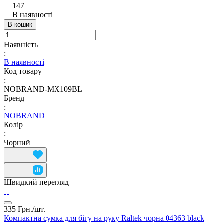
147
В наявності
В кошик
Наявність
:
В наявності
Код товару
:
NOBRAND-MX109BL
Бренд
:
NOBRAND
Колір
:
Чорний
Швидкий перегляд
335 Грн./
шт.
Компактна сумка для бігу на руку Raltek чорна 04363 black