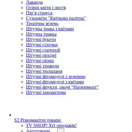
Лаванда
Осінні квіти і листя
Пір’я страуса
Сухоцвіти "Квіткова палітра"
Тропічна зелень
Штучна трава з квітами
Штучна травка
Штучні букети
Штучні гілочки
Штучні гортензії
Штучні орхідеї
Штучні піони
Штучні троянди
Штучні тюльпани
Штучні фітомодулі з зеленню
Штучні фітомодулі з квітами
Штучні фрукти, овочі “Натюрморт”
Штучні хризантеми
S2 Різноманітні товари
TV SHOP! Хіт продажів!
Автотовари