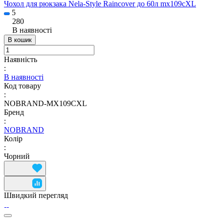
Чохол для рюкзака Nela-Style Raincover до 60л mx109cXL
5
280
В наявності
В кошик
Наявність
:
В наявності
Код товару
:
NOBRAND-MX109CXL
Бренд
:
NOBRAND
Колір
:
Чорний
Швидкий перегляд