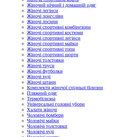
Жіночий нічний і домашній одяг
Жіночі легінси
Жіночі лонгсліви
Жіночі лосини
Жіночі спортивні комбінезони
Жіночі спортивні костюми
Жіночі спортивні легінси
Жіночі спортивні майки
Жіночі спортивні топи
Жіночі спортивні шорти
Жіночі толстовки
Жіночі труси
Жіночі футболки
Жіночі худі
Жіночі штани
Комплекти жіночої спідньої білизни
Пляжний одяг
Термобілизна
Універсальні головні убори
Халати жіночі
Чоловічі бомбери
Чоловічі майки
Чоловічі толстовки
Чоловічі худі