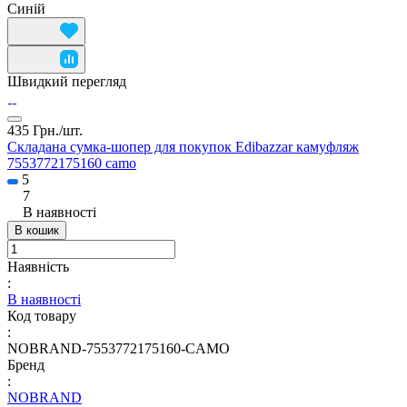
Синій
Швидкий перегляд
435 Грн./
шт.
Складана сумка-шопер для покупок Edibazzar камуфляж
7553772175160 camo
5
7
В наявності
В кошик
Наявність
:
В наявності
Код товару
:
NOBRAND-7553772175160-CAMO
Бренд
:
NOBRAND