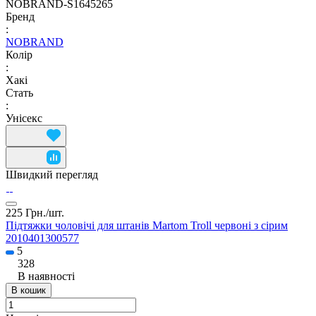
NOBRAND-S1645265
Бренд
:
NOBRAND
Колір
:
Хакі
Стать
:
Унісекс
Швидкий перегляд
225 Грн./
шт.
Підтяжки чоловічі для штанів Martom Troll червоні з сірим
2010401300577
5
328
В наявності
В кошик