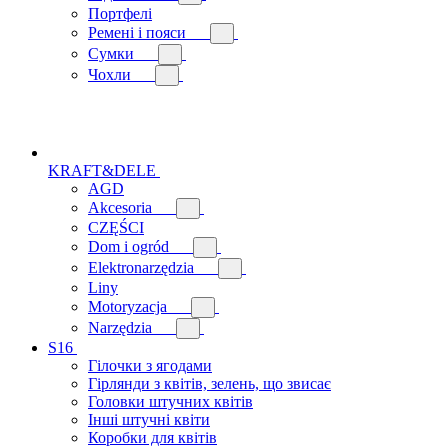
Портфелі
Ремені і пояси
Сумки
Чохли
KRAFT&DELE
AGD
Akcesoria
CZĘŚCI
Dom i ogród
Elektronarzędzia
Liny
Motoryzacja
Narzędzia
S16
Гілочки з ягодами
Гірлянди з квітів, зелень, що звисає
Головки штучних квітів
Інші штучні квіти
Коробки для квітів