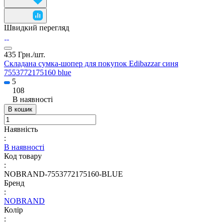
Швидкий перегляд
435 Грн./
шт.
Складана сумка-шопер для покупок Edibazzar синя
7553772175160 blue
5
108
В наявності
В кошик
Наявність
:
В наявності
Код товару
:
NOBRAND-7553772175160-BLUE
Бренд
:
NOBRAND
Колір
: