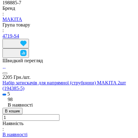
198885-7
Бренд
:
MAKITA
Група товару
:
4719-S4
Швидкий перегляд
2205 Грн./
шт.
Набір затискачів для напрямної (струбцини) MAKITA 2шт
(194385-5)
5
98
В наявності
В кошик
Наявність
:
В наявності