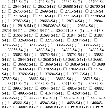
24715-S4
(
1
)
24792-S4
(
1
)
25684-S4
(
1
)
25700-S4
(
1
)
2644-S4
(
1
)
2652-S4
(
1
)
26688-S4
(
1
)
26700-S4
(
1
)
26750-S4
(
1
)
2699-S4
(
1
)
2715-S4
(
1
)
2716-S4
(
1
)
2718-S4
(
1
)
2719-S4
(
1
)
27714-S4
(
1
)
27788-S4
(
1
)
27859-S4
(
1
)
28668-S4
(
1
)
28714-S4
(
1
)
2884-
S4
(
1
)
2918-S4
(
1
)
294308946-S4
(
1
)
29684-S4
(
1
)
29701-S4
(
1
)
29835-S4
(
1
)
303367198-S4
(
1
)
30717-S4
(
1
)
31668-S4
(
1
)
31698-S4
(
1
)
31844-S4
(
1
)
31887-
S4
(
1
)
32698-S4
(
1
)
32717-S4
(
1
)
32844-S4
(
1
)
32882-S4
(
1
)
32956-S4
(
1
)
33642-S4
(
1
)
33882-S4
(
1
)
33956-S4
(
1
)
34698-S4
(
1
)
34882-S4
(
1
)
34887-S4
(
1
)
35682-S4
(
1
)
35750-S4
(
1
)
35792-S4
(
1
)
35882-
S4
(
1
)
3644-S4
(
1
)
3658-S4
(
1
)
3661-S4
(
1
)
36661-
S4
(
1
)
36682-S4
(
1
)
3669-S4
(
1
)
36859-S4
(
1
)
3698-
S4
(
1
)
3699-S4
(
1
)
3702-S4
(
1
)
3704-S4
(
1
)
3715-
S4
(
1
)
37682-S4
(
1
)
37684-S4
(
1
)
37717-S4
(
1
)
37859-S4
(
1
)
38662-S4
(
1
)
38682-S4
(
1
)
38715-S4
(
1
)
38717-S4
(
1
)
39682-S4
(
1
)
39717-S4
(
1
)
39882-S4
(
1
)
39957-S4
(
1
)
40644-S4
(
1
)
40859-S4
(
1
)
40882-
S4
(
1
)
40956-S4
(
1
)
41644-S4
(
1
)
42684-S4
(
1
)
43684-S4
(
1
)
445559910-S4
(
1
)
44843-S4
(
1
)
44887-S4
(
1
)
45661-S4
(
1
)
45843-S4
(
1
)
4658-S4
(
1
)
46645-
S4
(
1
)
46682-S4
(
1
)
4695-S4
(
1
)
4715-S4
(
1
)
4717-