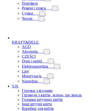
Портфелі
Ремені і пояси
Сумки
Чохли
KRAFT&DELE
AGD
Akcesoria
CZĘŚCI
Dom i ogród
Elektronarzędzia
Liny
Motoryzacja
Narzędzia
S16
Гілочки з ягодами
Гірлянди з квітів, зелень, що звисає
Головки штучних квітів
Інші штучні квіти
Коробки для квітів