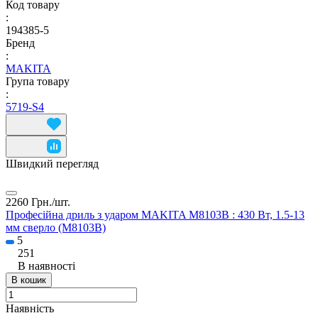
Код товару
:
194385-5
Бренд
:
MAKITA
Група товару
:
5719-S4
Швидкий перегляд
2260 Грн./
шт.
Професійна дриль з ударом MAKITA M8103B : 430 Вт, 1.5-13
мм сверло (M8103B)
5
251
В наявності
В кошик
Наявність