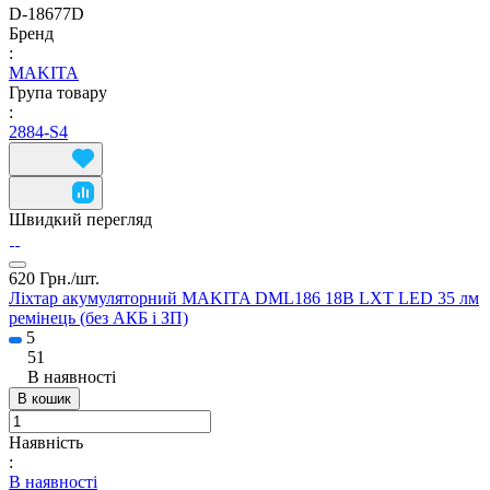
D-18677D
Бренд
:
MAKITA
Група товару
:
2884-S4
Швидкий перегляд
620 Грн./
шт.
Ліхтар акумуляторний MAKITA DML186 18В LXT LED 35 лм
ремінець (без АКБ і ЗП)
5
51
В наявності
В кошик
Наявність
:
В наявності