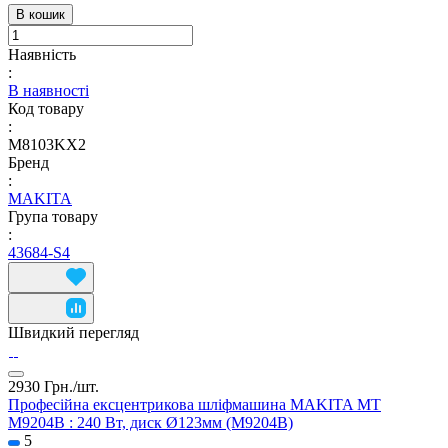
В кошик
Наявність
:
В наявності
Код товару
:
M8103KX2
Бренд
:
MAKITA
Група товару
:
43684-S4
Швидкий перегляд
2930 Грн./
шт.
Професійна ексцентрикова шліфмашина MAKITA MT
M9204B : 240 Вт, диск Ø123мм (M9204B)
5