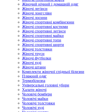
Жіночий нічний і домашній одяг
Жіночі легінси
Жіночі лонгсліви
Жіночі лосини
Жіночі спортивні комбінезони
Жіночі спортивні костюми
Жіночі спортивні легінси
Жіночі спортивні майки
Жіночі спортивні топи
Жіночі спортивні шорти
Жіночі толстовки
Жіночі труси
Жіночі футболки
Жіночі худі
Жіночі штани
Комплекти жіночої спідньої білизни
Пляжний одяг
Термобілизна
Універсальні головні убори
Халати жіночі
Чоловічі бомбери
Чоловічі майки
Чоловічі толстовки
Чоловічі худі