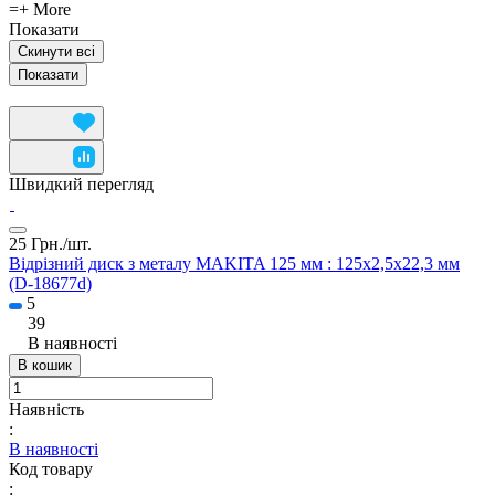
=+ More
Показати
Скинути всі
Швидкий перегляд
25 Грн./
шт.
Відрізний диск з металу MAKITA 125 мм : 125x2,5x22,3 мм
(D-18677d)
5
39
В наявності
В кошик
Наявність
:
В наявності
Код товару
: