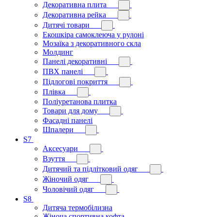
Декоративна плита
Декоративна рейка
Дитячі товари
Екошкіра самоклеюча у рулоні
Мозаїка з декоративного скла
Молдинг
Панелі декоративні
ПВХ панелі
Підлогові покриття
Плівка
Поліуретанова плитка
Товари для дому
Фасадні панелі
Шпалери
S7
Аксесуари
Взуття
Дитячий та підлітковий одяг
Жіночий одяг
Чоловічий одяг
S8
Дитяча термобілизна
Жіноча спортивна кофта