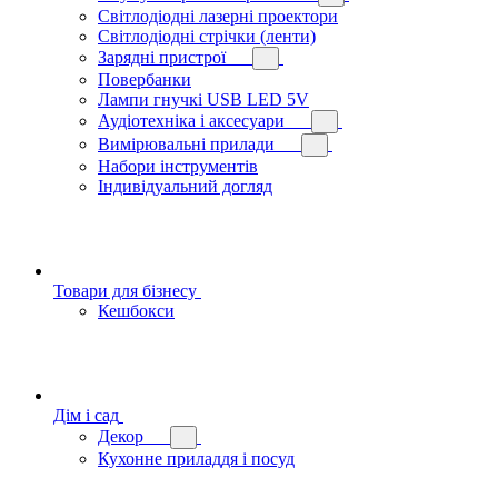
Світлодіодні лазерні проектори
Світлодіодні стрічки (ленти)
Зарядні пристрої
Повербанки
Лампи гнучкі USB LED 5V
Аудіотехніка і аксесуари
Вимірювальні прилади
Набори інструментів
Індивідуальний догляд
Товари для бізнесу
Кешбокси
Дім і сад
Декор
Кухонне приладдя і посуд