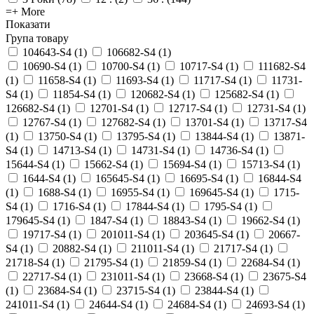
=+ More
Показати
Група товару
104643-S4
(
1
)
106682-S4
(
1
)
10690-S4
(
1
)
10700-S4
(
1
)
10717-S4
(
1
)
111682-S4
(
1
)
11658-S4
(
1
)
11693-S4
(
1
)
11717-S4
(
1
)
11731-
S4
(
1
)
11854-S4
(
1
)
120682-S4
(
1
)
125682-S4
(
1
)
126682-S4
(
1
)
12701-S4
(
1
)
12717-S4
(
1
)
12731-S4
(
1
)
12767-S4
(
1
)
127682-S4
(
1
)
13701-S4
(
1
)
13717-S4
(
1
)
13750-S4
(
1
)
13795-S4
(
1
)
13844-S4
(
1
)
13871-
S4
(
1
)
14713-S4
(
1
)
14731-S4
(
1
)
14736-S4
(
1
)
15644-S4
(
1
)
15662-S4
(
1
)
15694-S4
(
1
)
15713-S4
(
1
)
1644-S4
(
1
)
165645-S4
(
1
)
16695-S4
(
1
)
16844-S4
(
1
)
1688-S4
(
1
)
16955-S4
(
1
)
169645-S4
(
1
)
1715-
S4
(
1
)
1716-S4
(
1
)
17844-S4
(
1
)
1795-S4
(
1
)
179645-S4
(
1
)
1847-S4
(
1
)
18843-S4
(
1
)
19662-S4
(
1
)
19717-S4
(
1
)
201011-S4
(
1
)
203645-S4
(
1
)
20667-
S4
(
1
)
20882-S4
(
1
)
211011-S4
(
1
)
21717-S4
(
1
)
21718-S4
(
1
)
21795-S4
(
1
)
21859-S4
(
1
)
22684-S4
(
1
)
22717-S4
(
1
)
231011-S4
(
1
)
23668-S4
(
1
)
23675-S4
(
1
)
23684-S4
(
1
)
23715-S4
(
1
)
23844-S4
(
1
)
241011-S4
(
1
)
24644-S4
(
1
)
24684-S4
(
1
)
24693-S4
(
1
)