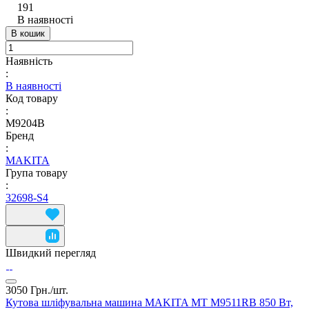
191
В наявності
В кошик
Наявність
:
В наявності
Код товару
:
M9204B
Бренд
:
MAKITA
Група товару
:
32698-S4
Швидкий перегляд
3050 Грн./
шт.
Кутова шліфувальна машина MAKITA MT M9511RB 850 Вт,