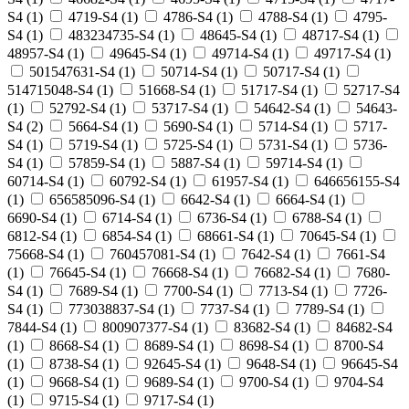
S4
(
1
)
4719-S4
(
1
)
4786-S4
(
1
)
4788-S4
(
1
)
4795-
S4
(
1
)
483234735-S4
(
1
)
48645-S4
(
1
)
48717-S4
(
1
)
48957-S4
(
1
)
49645-S4
(
1
)
49714-S4
(
1
)
49717-S4
(
1
)
501547631-S4
(
1
)
50714-S4
(
1
)
50717-S4
(
1
)
514715048-S4
(
1
)
51668-S4
(
1
)
51717-S4
(
1
)
52717-S4
(
1
)
52792-S4
(
1
)
53717-S4
(
1
)
54642-S4
(
1
)
54643-
S4
(
2
)
5664-S4
(
1
)
5690-S4
(
1
)
5714-S4
(
1
)
5717-
S4
(
1
)
5719-S4
(
1
)
5725-S4
(
1
)
5731-S4
(
1
)
5736-
S4
(
1
)
57859-S4
(
1
)
5887-S4
(
1
)
59714-S4
(
1
)
60714-S4
(
1
)
60792-S4
(
1
)
61957-S4
(
1
)
646656155-S4
(
1
)
656585096-S4
(
1
)
6642-S4
(
1
)
6664-S4
(
1
)
6690-S4
(
1
)
6714-S4
(
1
)
6736-S4
(
1
)
6788-S4
(
1
)
6812-S4
(
1
)
6854-S4
(
1
)
68661-S4
(
1
)
70645-S4
(
1
)
75668-S4
(
1
)
760457081-S4
(
1
)
7642-S4
(
1
)
7661-S4
(
1
)
76645-S4
(
1
)
76668-S4
(
1
)
76682-S4
(
1
)
7680-
S4
(
1
)
7689-S4
(
1
)
7700-S4
(
1
)
7713-S4
(
1
)
7726-
S4
(
1
)
773038837-S4
(
1
)
7737-S4
(
1
)
7789-S4
(
1
)
7844-S4
(
1
)
800907377-S4
(
1
)
83682-S4
(
1
)
84682-S4
(
1
)
8668-S4
(
1
)
8689-S4
(
1
)
8698-S4
(
1
)
8700-S4
(
1
)
8738-S4
(
1
)
92645-S4
(
1
)
9648-S4
(
1
)
96645-S4
(
1
)
9668-S4
(
1
)
9689-S4
(
1
)
9700-S4
(
1
)
9704-S4
(
1
)
9715-S4
(
1
)
9717-S4
(
1
)