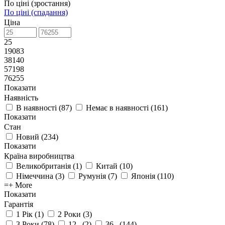
По ціні (зростання)
По ціні (спадання)
Ціна
25
19083
38140
57198
76255
Показати
Наявність
В наявності
(
87
)
Немає в наявності
(
161
)
Показати
Стан
Новий
(
234
)
Показати
Країна виробництва
Великобританія
(
1
)
Китай
(
10
)
Німеччина
(
3
)
Румунія
(
7
)
Японія
(
110
)
=+ More
Показати
Гарантія
1 Рік
(
1
)
2 Роки
(
3
)
3 Роки
(
78
)
12 .
(
2
)
36 .
(
144
)