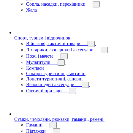
Сопла, насадки, перехідники
Жала
Спорт, туризм і відпочинок
Військові, тактичні товари
Ліхтарики, фонарики і аксесуари
Ножі і мачете
Мультитули
Компаси
Сокири туристичні, тактичні
Лопати туристичні, саперні
Велосипеди і аксесуари
Оптичні прилади
Сумки, чемодани, рюкзаки, гаманці, ремені
Гаманці
Підтяжки